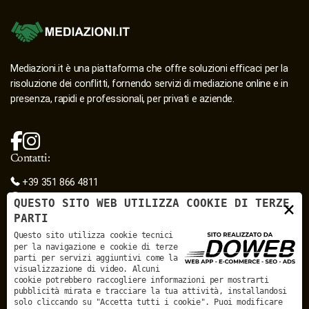
Mediazioni.it è una piattaforma che offre soluzioni efficaci per la
risoluzione dei conflitti, fornendo servizi di mediazione online e in
presenza, rapidi e professionali, per privati e aziende.
Contatti:
+39 351 866 4811
mediazioni.it@mediazioni.it
QUESTO SITO WEB UTILIZZA COOKIE DI TERZE
×
segreteria@mediazioni.it
PARTI
mediazioni.it@pec.it
Questo sito utilizza cookie tecnici
Sede legale:
per la navigazione e cookie di terze
Piazza Pradaval, 12/B - 37122 - Verona
parti per servizi aggiuntivi come la
Sede secondaria:
visualizzazione di video. Alcuni
Via Giovanni Acerbi, 28 - 46100 - Mantova
cookie potrebbero raccogliere informazioni per mostrarti
pubblicità mirata e tracciare la tua attività, installandosi
Mediazioni.it - sedi in convenzione :
solo cliccando su "Accetta tutti i cookie". Puoi modificare
MEDIAZIONI.IT - SEDI IN CONVENZIONE