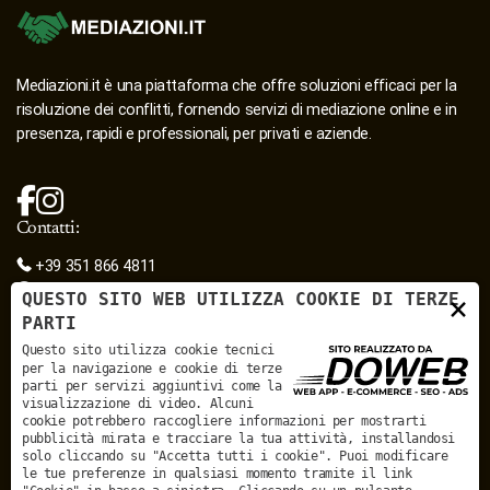
Mediazioni.it è una piattaforma che offre soluzioni efficaci per la
risoluzione dei conflitti, fornendo servizi di mediazione online e in
presenza, rapidi e professionali, per privati e aziende.
Contatti:
+39 351 866 4811
mediazioni.it@mediazioni.it
QUESTO SITO WEB UTILIZZA COOKIE DI TERZE
×
segreteria@mediazioni.it
PARTI
mediazioni.it@pec.it
Questo sito utilizza cookie tecnici
Sede legale:
per la navigazione e cookie di terze
Piazza Pradaval, 12/B - 37122 - Verona
parti per servizi aggiuntivi come la
Sede secondaria:
visualizzazione di video. Alcuni
Via Giovanni Acerbi, 28 - 46100 - Mantova
cookie potrebbero raccogliere informazioni per mostrarti
pubblicità mirata e tracciare la tua attività, installandosi
Mediazioni.it - sedi in convenzione :
solo cliccando su "Accetta tutti i cookie". Puoi modificare
MEDIAZIONI.IT - SEDI IN CONVENZIONE
le tue preferenze in qualsiasi momento tramite il link