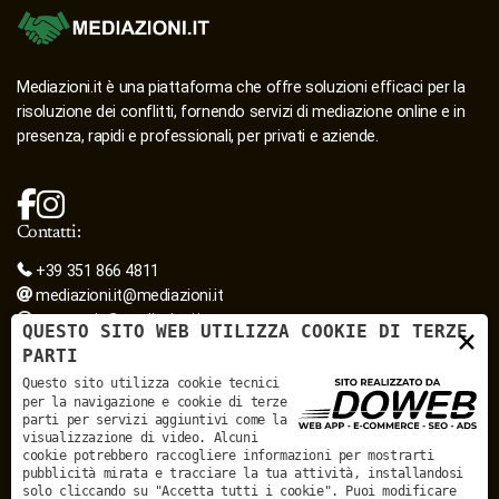
Mediazioni.it è una piattaforma che offre soluzioni efficaci per la
risoluzione dei conflitti, fornendo servizi di mediazione online e in
presenza, rapidi e professionali, per privati e aziende.
Contatti:
+39 351 866 4811
mediazioni.it@mediazioni.it
segreteria@mediazioni.it
QUESTO SITO WEB UTILIZZA COOKIE DI TERZE
×
mediazioni.it@pec.it
PARTI
Sede legale:
Questo sito utilizza cookie tecnici
Piazza Pradaval, 12/B - 37122 - Verona
per la navigazione e cookie di terze
Sede secondaria:
parti per servizi aggiuntivi come la
Via Giovanni Acerbi, 28 - 46100 - Mantova
visualizzazione di video. Alcuni
Mediazioni.it - sedi in convenzione :
cookie potrebbero raccogliere informazioni per mostrarti
MEDIAZIONI.IT - SEDI IN CONVENZIONE
pubblicità mirata e tracciare la tua attività, installandosi
solo cliccando su "Accetta tutti i cookie". Puoi modificare